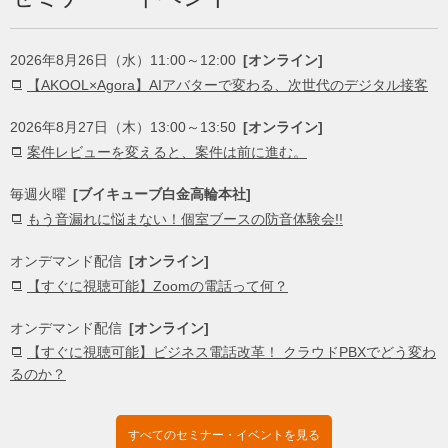
2026年8月26日（水）11:00～12:00
[オンライン]
【AKOOL×Agora】AIアバターで変わる、次世代のデジタル接客
2026年8月27日（木）13:00～13:50
[オンライン]
案件レビューを変えると、案件は前に進む。
毎週火曜
[ブイキューブ白金高輪本社]
もう音漏れに悩まない！個室ブースの防音体験会!!
オンデマンド配信
[オンライン]
【すぐに視聴可能】Zoomの電話って何？
オンデマンド配信
[オンライン]
【すぐに視聴可能】ビジネス電話改革！ クラウドPBXでどう変わ
るのか？
すべてのセミナー・イベントを見る