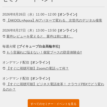
2026年8月26日（水）11:00～12:00
[オンライン]
【AKOOL×Agora】AIアバターで変わる、次世代のデジタル接客
2026年8月27日（木）13:00～13:50
[オンライン]
案件レビューを変えると、案件は前に進む。
毎週火曜
[ブイキューブ白金高輪本社]
もう音漏れに悩まない！個室ブースの防音体験会!!
オンデマンド配信
[オンライン]
【すぐに視聴可能】Zoomの電話って何？
オンデマンド配信
[オンライン]
【すぐに視聴可能】ビジネス電話改革！ クラウドPBXでどう変わ
るのか？
すべてのセミナー・イベントを見る