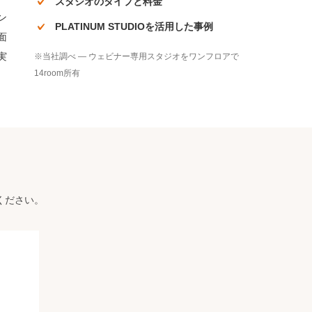
スタジオのタイプと料金
ン
PLATINUM STUDIOを活用した事例
面
実
※当社調べ — ウェビナー専用スタジオをワンフロアで
14room所有
ください。