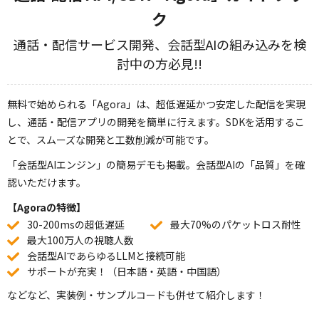
ク
通話・配信サービス開発、会話型AIの組み込みを検
討中の方必見!!
無料で始められる「Agora」は、
超低遅延かつ安定した配信を実現
し、通話・配信アプリの開発を簡単
に行えます。SDKを活用するこ
とで、スムーズな開発と工数削減が可能です。
「会話型AIエンジン」の簡易デモも掲載。会話型AIの「品質」を確
認いただけます。
【Agoraの特徴】
30-200msの超低遅延
最大70%のパケットロス耐性
最大100万人の視聴人数
会話型AIであらゆるLLMと接続可能
サポートが充実！（日本語・英語・中国語）
などなど、実装例・サンプルコードも併せて紹介します！