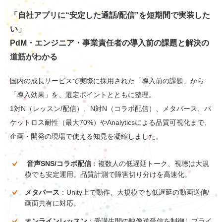
「自社アプリに“安定した通話/配信”を短期間で実装した
い」
PdM・エンジニア・事業責任者の導入前の課題と解決の
道筋がわかる
国内の成長サービスで実際に採用された「導入前の課題」から
「導入効果」を、選定ポイントとともに整理。
1対N（レッスン/配信）、N対N（コラボ配信）、メタバース、パ
ケットロス耐性（最大70%）やAnalyticsによる品質可視化まで、
企画・開発の現場で使える知見を凝縮しました。
音声SNS/コラボ配信
：複数人の低遅延トーク、視聴は大規
模でも安定運用。品質計測で障害切り分けを高速化。
メタバース
：Unity上で動作、大規模でも低遅延の動画送信/
画面共有に対応。
オンラインレッスン
：受講生間の映像送受信を制御しプライ