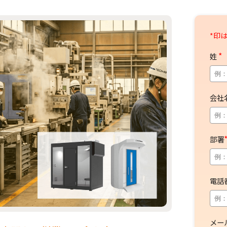
*
姓
会社
部署
電話
メー