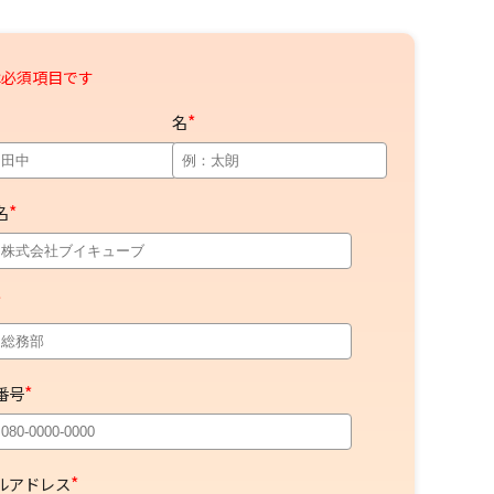
*
名
*
名
*
*
番号
*
ルアドレス