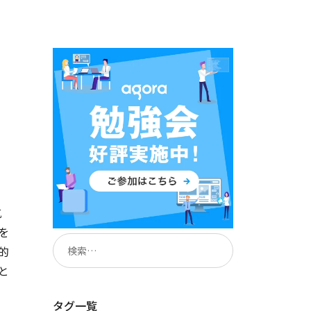
抗
を
的
と
タグ一覧