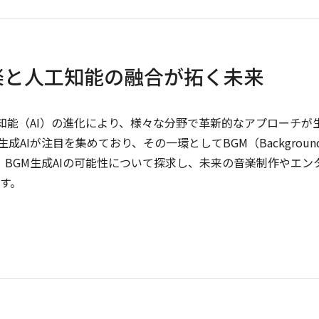
音楽と人工知能の融合が拓く未来
 近年、人工知能（AI）の進化により、様々な分野で革新的なアプローチが
AIが注目を集めており、その一環としてBGM（Backgroun
は、BGM生成AIの可能性について探求し、未来の音楽制作やエン
す。