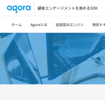
顧客エンゲージメントを高めるSDK
ホーム
Agoraとは
会話型AIエンジン
技術ド
導入事例
クイッ
開発パートナー
開発者
技術サ
Tencen