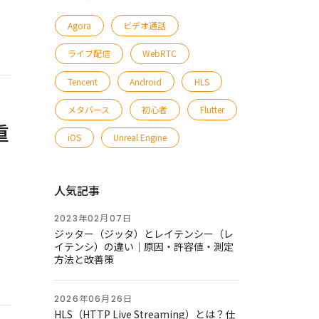
Agora
ビデオ通話
ライブ配信
WebRTC
Tencent
Android
HLS
メタバース
初心者
Flutter
重
iOS
Unreal Engine
人気記事
2023年02月07日
ジッター（ジッタ）とレイテンシー（レ
イテンシ）の違い｜原因・許容値・測定
方法と改善策
2026年06月26日
HLS（HTTP Live Streaming）とは？仕