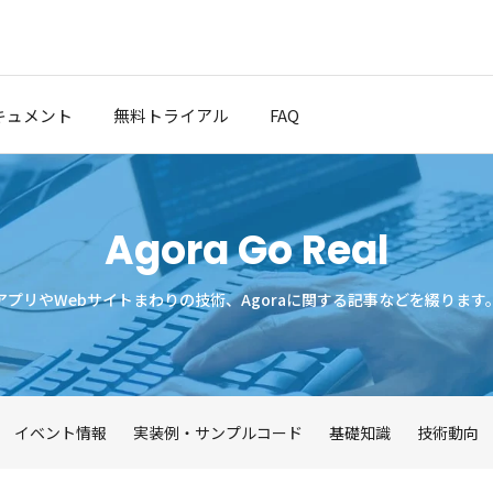
キュメント
無料トライアル
FAQ
クスタート
Agora Go Real
ブログ
ポート
アプリやWebサイトまわりの技術、Agoraに関する記事などを綴ります
t Cloud
イベント情報
実装例・サンプルコード
基礎知識
技術動向