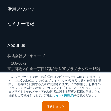
活用ノウハウ
セミナー情報
About us
株式会社ブイキューブ
〒108-0072
東京都港区白金一丁目17番3号 NBFプラチナタワー16階
（受付）
このウェブサイトでは、お客様のコンピューターにCookieを保存しま
す。このCookieは、このウェブサイトでのやり取りに関する情報を収
集し、お客様を記憶するために使用されます。この情報は、お客様の
ブラウジング体験を改善し、カスタマイズすること、ならびにこのウ
ェブサイトや他のメディアの訪問者に関する解析と指標を得ることを
個人情報保護
運営会社
目的として利用されます。詳細は
サイト利用規約
をご覧ください。
方針
理解しました
Copyright ©2026 V-cube, Inc. All rights reserved.