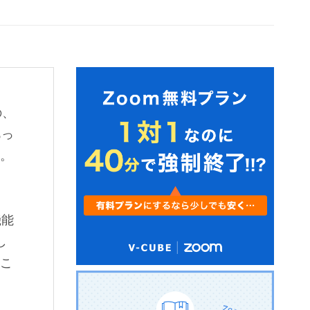
の、
あっ
。
機能
し
こ