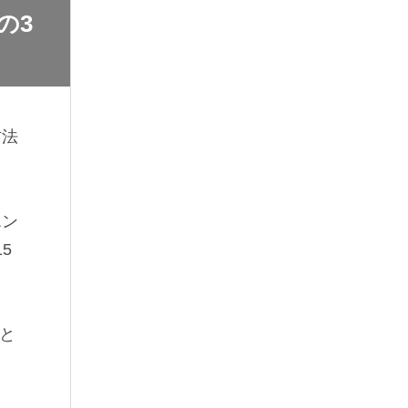
の3
方法
エン
5
と