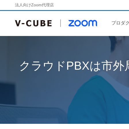
法人向けZoom代理店
プロダ
クラウドPBXは市