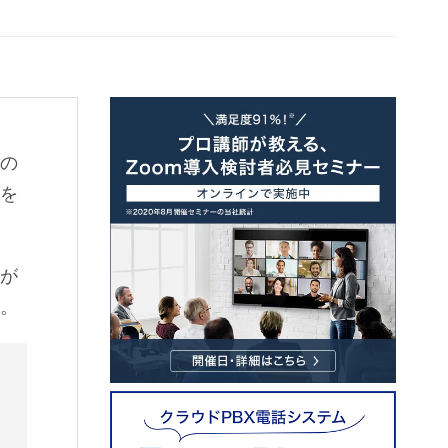
いの
号を
番が
い。