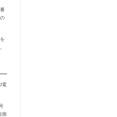
。番
の
Xを
。
J電
号
信側