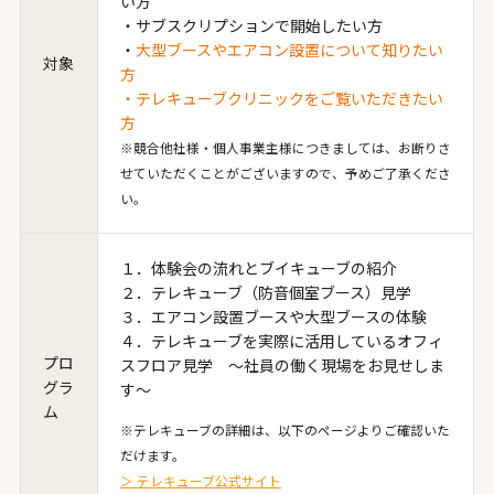
い方
・サブスクリプションで開始したい方
・
大型ブースやエアコン設置について知りたい
対象
方
・テレキューブクリニックをご覧いただきたい
方
※競合他社様・個人事業主様につきましては、お断りさ
せていただくことがございますので、予めご了承くださ
い。
１．体験会の流れとブイキューブの紹介
２．テレキューブ（防音個室ブース）見学
３．エアコン設置ブースや大型ブースの体験
４．テレキューブを実際に活用しているオフィ
プロ
スフロア見学 ～社員の働く現場をお見せしま
グラ
す～
ム
※テレキューブの詳細は、以下のページよりご確認いた
だけます。
＞ テレキューブ公式サイト