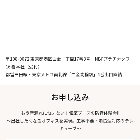
〒108-0072 東京都港区白金一丁目17番3号 NBFプラチナタワー
16階 本社（受付）
都営三田線・東京メトロ南北線「白金高輪駅」4番出口直結
お申し込み
もう音漏れに悩まない！個室ブースの防音体験会!!
～出社したくなるオフィスを実現。工事不要・消防法対応のテレ
キューブ～