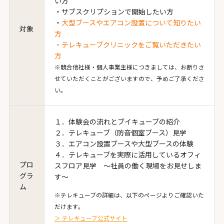
い方
・サブスクリプションで開始したい方
・
大型ブースやエアコン設置について知りたい
対象
方
・テレキューブクリニックをご覧いただきたい
方
※競合他社様・個人事業主様につきましては、お断りさ
せていただくことがございますので、予めご了承くださ
い。
１．体験会の流れとブイキューブの紹介
２．テレキューブ（防音個室ブース）見学
３．エアコン設置ブースや大型ブースの体験
４．テレキューブを実際に活用しているオフィ
プロ
スフロア見学 ～社員の働く現場をお見せしま
グラ
す～
ム
※テレキューブの詳細は、以下のページよりご確認いた
だけます。
＞ テレキューブ公式サイト