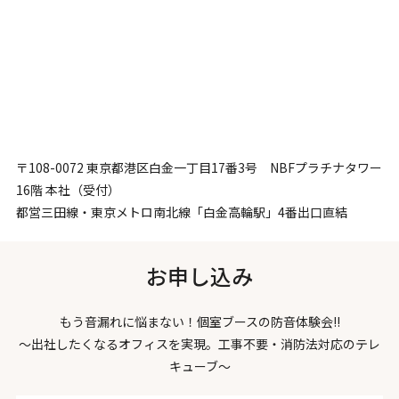
〒108-0072 東京都港区白金一丁目17番3号 NBFプラチナタワー
16階 本社（受付）
都営三田線・東京メトロ南北線「白金高輪駅」4番出口直結
お申し込み
もう音漏れに悩まない！個室ブースの防音体験会!!
～出社したくなるオフィスを実現。工事不要・消防法対応のテレ
キューブ～