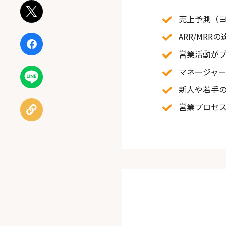
ポスト
売上予測（
ARR/MR
シェア
営業活動が
マネージャ
LINEで
送る
新人や若手
営業プロセ
URLを
コピー