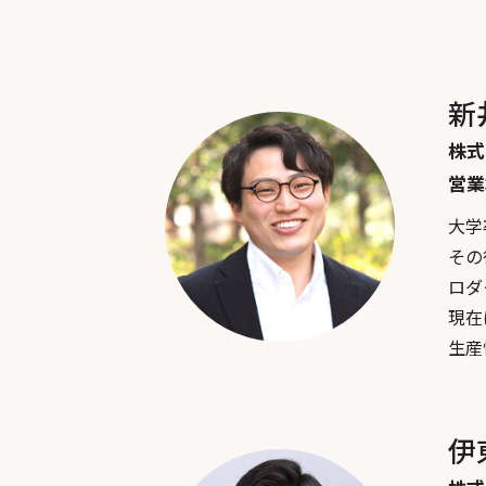
新
株式
営業
大学
その
ロダ
現在
生産
伊