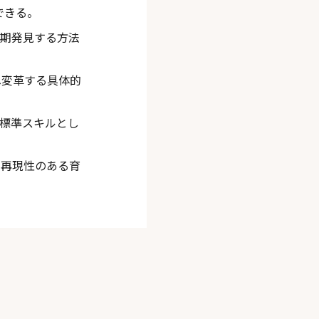
できる。
早期発見する方法
へ変革する具体的
の標準スキルとし
、再現性のある育