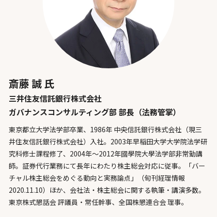
斎藤 誠 氏
三井住友信託銀行株式会社
ガバナンスコンサルティング部 部長（法務管掌）
東京都立大学法学部卒業、1986年 中央信託銀行株式会社（現三
井住友信託銀行株式会社）入社。2003年早稲田大学大学院法学研
究科修士課程修了、2004年〜2012年國學院大學法学部非常勤講
師。
証券代行業務にて長年にわたり株主総会対応に従事。「バー
チャル株主総会をめぐる動向と実務論点」（旬刊経理情報
2020.11.10）ほか、会社法・株主総会に関する執筆・講演多数。
東京株式懇話会 評議員・常任幹事、全国株懇連合会 理事。