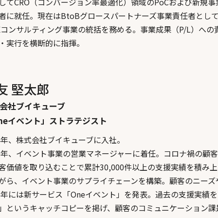
してCRO（コンバージョン率最適化）領域のPoCおよび新規事業
者に就任。現在はBtoBグロースパートナーズ事業責任者とし
Xコンサルティング事業の統括を務める。事業成果（P/L）へ
・実行を横断的に指揮。
友 堅太郎
会社ブイキューブ
neイベント」ストラテジスト
14年、株式会社ブイキューブに入社。
20年、イベント事業の営業マネージャーに着任。コロナ禍の顧
客価値を取り込むことで累計30,000件以上の支援実績を積み
がら、イベント事業のサプライチェーンを構築。顧客のニーズ
25年には新サービス「Oneイベント」を発表。過去の支援実
」というキャッチコピーを掲げ、顧客のコミュニケーション課