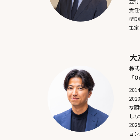
並行
責任
型D
策定
大
株式
「O
20
20
な顧
しな
20
ョン