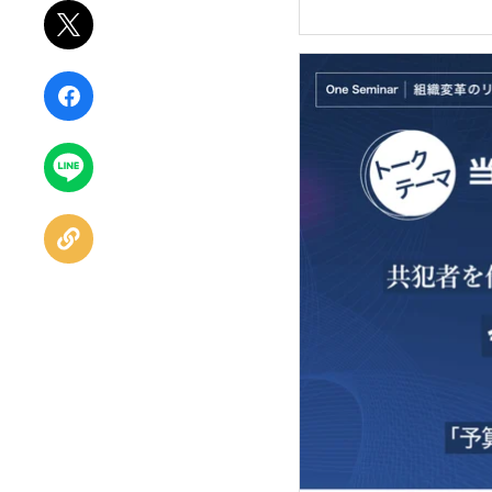
ポスト
シェア
LINEで
送る
URLを
コピー