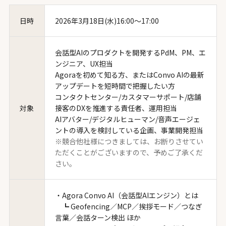
日時
2026年3月18日(水)16:00〜17:00
会話型AIのプロダクトを開発するPdM、PM、エ
ンジニア、UX担当
Agoraを初めて知る方、またはConvo AIの最新
アップデートを短時間で把握したい方
コンタクトセンター/カスタマーサポート/店舗
対象
接客のDXを推進する責任者、運用担当
AIアバター/デジタルヒューマン/音声エージェ
ントの導入を検討している企画、事業開発担当
※競合他社様につきましては、お断りさせてい
ただくことがございますので、予めご了承くだ
さい。
・Agora Convo AI（会話型AIエンジン）とは
┗ Geofencing／MCP／挨拶モード／つなぎ
言葉／会話ターン検出 ほか