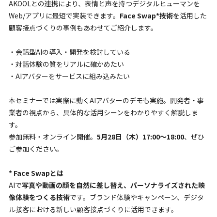
AKOOLとの連携により、表情と声を持つデジタルヒューマンを
Web/アプリに最短で実装できます。
Face Swap*技術
を活用した
顧客接点づくりの事例もあわせてご紹介します。
・会話型AIの導入・開発を検討している
・対話体験の質をリアルに確かめたい
・AIアバターをサービスに組み込みたい
本セミナーでは実際に動くAIアバターのデモも実施。開発者・事
業者の視点から、具体的な活用シーンをわかりやすく解説しま
す。
参加無料・オンライン開催。
5月28日（木）17:00〜18:00
、ぜひ
ご参加ください。
* Face Swapとは
AIで
写真や動画の顔を自然に差し替え、パーソナライズされた映
像体験をつくる技術
です。ブランド体験やキャンペーン、デジタ
ル接客における新しい顧客接点づくりに活用できます。