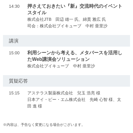
押さえておきたい『新』交流時代のイベント
14:30
スタイル
株式会社JTB 田辺 雄一 氏、綿貫 雅広 氏
司会：株式会社ブイキューブ 中村 亜里沙
講演
利用シーンから考える、メタバースを活用し
15:00
たWeb講演会ソリューション
株式会社ブイキューブ 中村 亜里沙
質疑応答
15:15
アステラス製薬株式会社 兒玉 浩亮 様
日本アイ・ビー・エム株式会社 先崎 心智 様、太
田 進 様
※内容は、予告なく変更になる場合がございます。