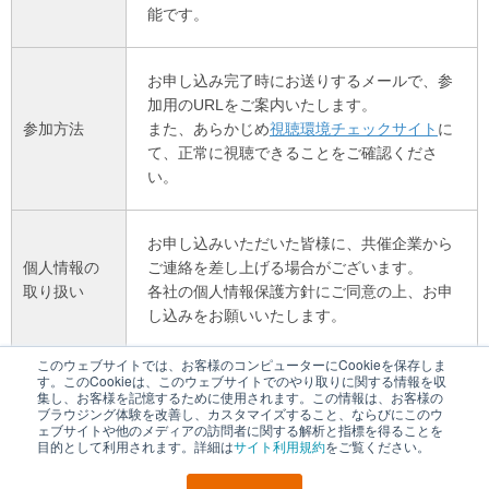
能です。
お申し込み完了時にお送りするメールで、参
加用のURLをご案内いたします。
参加方法
また、あらかじめ
視聴環境チェックサイト
に
て、正常に視聴できることをご確認くださ
い。
お申し込みいただいた皆様に、共催企業から
個人情報の
ご連絡を差し上げる場合がございます。
取り扱い
各社の個人情報保護方針にご同意の上、お申
し込みをお願いいたします。
このウェブサイトでは、お客様のコンピューターにCookieを保存しま
す。このCookieは、このウェブサイトでのやり取りに関する情報を収
集し、お客様を記憶するために使用されます。この情報は、お客様の
ブラウジング体験を改善し、カスタマイズすること、ならびにこのウ
ェブサイトや他のメディアの訪問者に関する解析と指標を得ることを
本セミナーに関するお問い合わせ先
目的として利用されます。詳細は
サイト利用規約
をご覧ください。
株式会社ブイキューブ セミナー事務局／及川・高畠