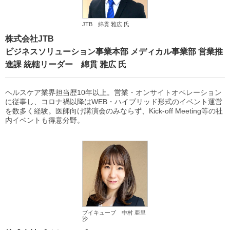
JTB 綿貫 雅広 氏
株式会社JTB
ビジネスソリューション事業本部 メディカル事業部 営業推
進課 統轄リーダー 綿貫 雅広 氏
ヘルスケア業界担当歴10年以上。営業・オンサイトオペレーション
に従事し、コロナ禍以降はWEB・ハイブリッド形式のイベント運営
を数多く経験。医師向け講演会のみならず、Kick-off Meeting等の社
内イベントも得意分野。
ブイキューブ 中村 亜里
沙