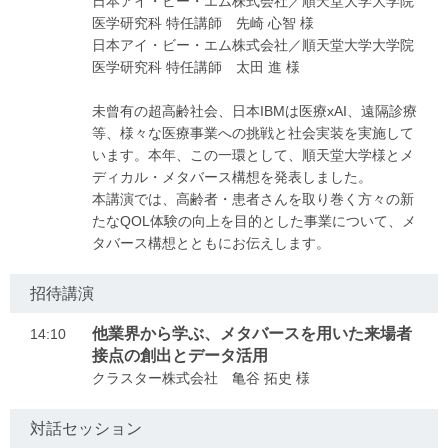
日本アイ・ビー・エム株式会社／順天堂大学大学院
医学研究科 特任講師 先崎 心智 様
日本アイ・ビー・エム株式会社／順天堂大学大学院
医学研究科 特任講師 太田 進 様
未曾有の超高齢社会、日本IBMは医療xAI、遠隔診療
等、様々な医療事業への挑戦と社会実装を実施して
います。本年、この一環として、順天堂大学様とメ
ディカル・メタバース構想を発表しました。
本講演では、高齢者・患者さんを取り巻く方々の新
たなQOL体験の向上を目的とした事業について、メ
タバース構想とともにお伝えします。
招待講演
他業界から学ぶ、メタバースを用いた来場者
14:10
接点の創出とデータ活用
クラスター株式会社 亀谷 拓史 様
対話セッション