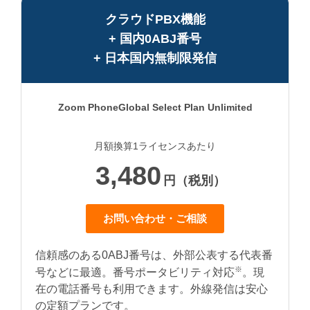
クラウドPBX機能
+ 国内0ABJ番号
+ 日本国内無制限発信
Zoom Phone
Global Select Plan Unlimited
月額換算1ライセンスあたり
3,480
円（税別）
お問い合わせ・ご相談
信頼感のある0ABJ番号は、外部公表する代表番
※
号などに最適。番号ポータビリティ対応
。現
在の電話番号も利用できます。外線発信は安心
の定額プランです。