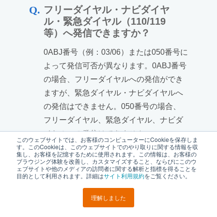
フリーダイヤル・ナビダイヤ
ル・緊急ダイヤル（110/119
等）へ発信できますか？
0ABJ番号（例：03/06）または050番号に
よって発信可否が異なります。0ABJ番号
の場合、フリーダイヤルへの発信ができ
ますが、緊急ダイヤル・ナビダイヤルへ
の発信はできません。050番号の場合、
フリーダイヤル、緊急ダイヤル、ナビダ
イヤルへの発信はできません。
このウェブサイトでは、お客様のコンピューターにCookieを保存しま
す。このCookieは、このウェブサイトでのやり取りに関する情報を収
集し、お客様を記憶するために使用されます。この情報は、お客様の
ブラウジング体験を改善し、カスタマイズすること、ならびにこのウ
ェブサイトや他のメディアの訪問者に関する解析と指標を得ることを
Zoom Phone対応の電話機の
目的として利用されます。詳細は
サイト利用規約
をご覧ください。
一覧はありますか？
理解しました
Zoom Phone対応の電話機は以下をご参