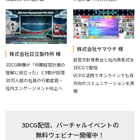
株式会社ヤマウチ 様
株式会社日立製作所 様
経営方針発表会と社内表彰式を
3DCG映像が「中期経営計画の
3DCGで配信
理解に役立った」と9割が回答
VCPの活用でオンラインでも双
30万人超の社員の行動変容・
方向のコミュニケーションを実
社内エンゲージメント向上へ
現
3DCG配信、バーチャルイベントの
無料ウェビナー開催中！