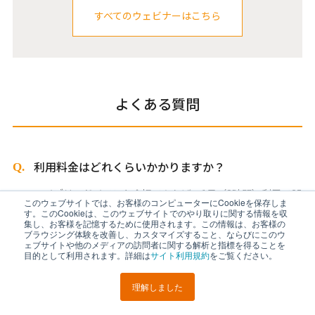
すべてのウェビナーはこちら
よくある質問
利用料金はどれくらいかかりますか？
ハイブリッドイベント会場であれば、1日（8時間）利用で35
このウェブサイトでは、お客様のコンピューターにCookieを保存しま
万円（※弊社サービスを利用した場合）で利用可能です。ほ
す。このCookieは、このウェブサイトでのやり取りに関する情報を収
かにも大小のスタジオがございますので、利用時間などご要
集し、お客様を記憶するために使用されます。この情報は、お客様の
ブラウジング体験を改善し、カスタマイズすること、ならびにこのウ
望をお知らせください。
ェブサイトや他のメディアの訪問者に関する解析と指標を得ることを
目的として利用されます。詳細は
サイト利用規約
をご覧ください。
どのような配信やイベントに対応していますか？
理解しました
周年記念・キックオフなどの社内イベントや、セミナーカン