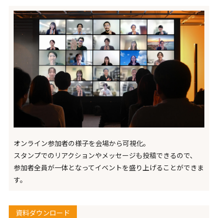
立食形式でカジュアルな交流を促進したり、立ちながら気軽に
リア
、
会話できる交流スペースなど、自由なレイアウトでさまざまな
イベ
きま
交流シーンに対応。
場に
資料ダウンロード