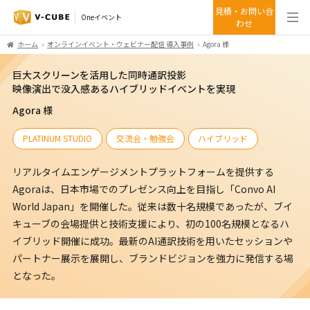
見積・お問い合
Oneイベント
わせ
ホーム
オンラインイベント・ウェビナー配信 導入事例
Agora 様
巨大スクリーンを活用した同時通訳投影
映像演出で没入感あるハイブリッドイベントを実現
Agora 様
PLATINUM STUDIO
交流会・勉強会
ハイブリッド
リアルタイムエンゲージメントプラットフォームを提供する
Agoraは、日本市場でのプレゼンス向上を目指し「Convo AI
World Japan」を開催した。従来は数十名規模であったが、ブイ
キューブの会場提供と技術支援により、初の100名規模となるハ
イブリッド開催に成功。最新のAI通訳技術を用いたセッションや
パートナー展示を展開し、ブランドビジョンを強力に発信する場
となった。