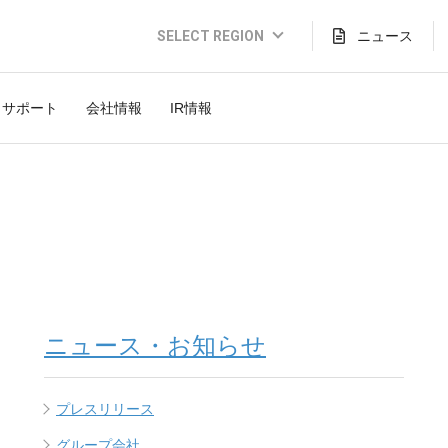
SELECT REGION
ニュース
Global Website (English)
サポート
会社情報
IR情報
JAPAN (日本語)
USA (English)
THAILAND (Thai)
INDONESIA (Bahasa)
TAIWAN(繁體)
ニュース・お知らせ
プレスリリース
グループ会社