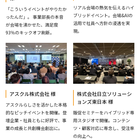
リアル会場の熱気を伝えるハイ
「こういうイベントがやりたか
ブリッドイベント。会場&AIの
ったんだ」。 事業部長の本音
活用で社員へ方針の浸透を実
が会場を沸かせた、満足度
現。
93％のキックオフ刷新。
アスクル株式会社 様
株式会社日立ソリューシ
ョンズ東日本 様
アスクルらしさを活かした本格
的なピッチイベントを開催。登
販促セミナーをハイブリッド専
壇企業・社員ともに好評で、事
用スタジオで開催。コンテン
業の成長と共創機会創出に。
ツ・顧客対応に専念し、受注率
の向上へ。