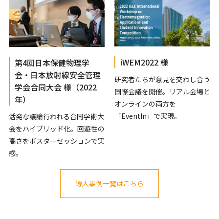
iWEM2022 様
第4回日本保健物理学
会・日本放射線安全管理
研究者たちが意見を交わし合う
学会合同大会 様（2022
国際会議を開催。リアル会場と
年）
オンラインの両方を
「EventIn」で実現。
活発な議論行われる合同学術大
会をハイブリッド化。回遊性の
高さをポスターセッションで実
感。
導入事例一覧はこちら