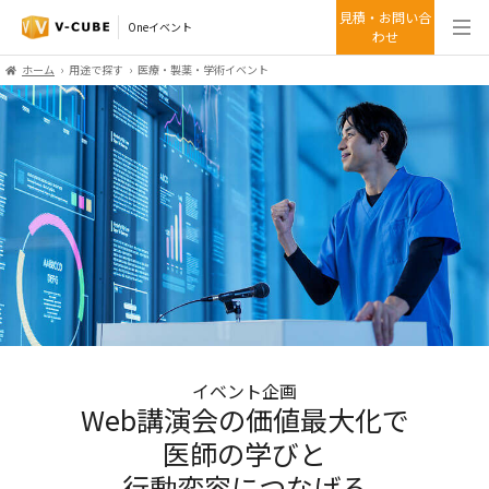
見積・お問い合
Oneイベント
わせ
ホーム
用途で探す
医療・製薬・学術イベント
イベント企画
Web講演会の価値最大化で
医師の学びと
行動変容につなげる