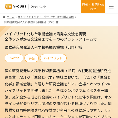
見積・お問い合
Oneイベント
わせ
ホーム
オンラインイベント・ウェビナー配信 導入事例
国立研究開発法人科学技術振興機構（JST）様
ハイブリッド化した学術会議で活発な交流を実現
全体シンポから交流会までを一つのプラットフォームで
国立研究開発法人科学技術振興機構（JST）様
EventIn
学会
ハイブリッド
国立研究開発法人科学技術振興機構（JST）の戦略的創造研究推
進事業 ACT-X「生命と化学」領域において、「ACT-X『生命と
化学』領域会議」と題した研究会議をリアル会場とオンラインの
ハイブリッドで開催しました。全体シンポジウムとポスター講
演、交流会から成る同会議のハイブリッド化に伴う課題は、オン
ライン参加者もリアル同様の交流が図れる環境づくりでした。同
機構では同時開催される複数の分科会への移動がしやすく、リア
ルとオンラインで円滑なコミュニケーションが可能なハイブリッ