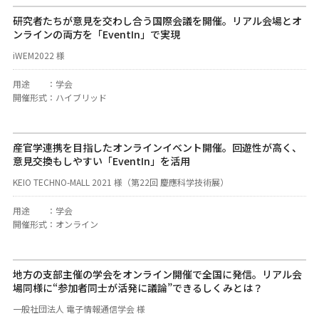
研究者たちが意見を交わし合う国際会議を開催。リアル会場とオ
ンラインの両方を「EventIn」で実現
iWEM2022 様
用途
：
学会
開催形式
：
ハイブリッド
産官学連携を目指したオンラインイベント開催。回遊性が高く、
意見交換もしやすい「EventIn」を活用
KEIO TECHNO-MALL 2021 様（第22回 慶應科学技術展）
用途
：
学会
開催形式
：
オンライン
地方の支部主催の学会をオンライン開催で全国に発信。リアル会
場同様に“参加者同士が活発に議論”できるしくみとは？
一般社団法人 電子情報通信学会 様