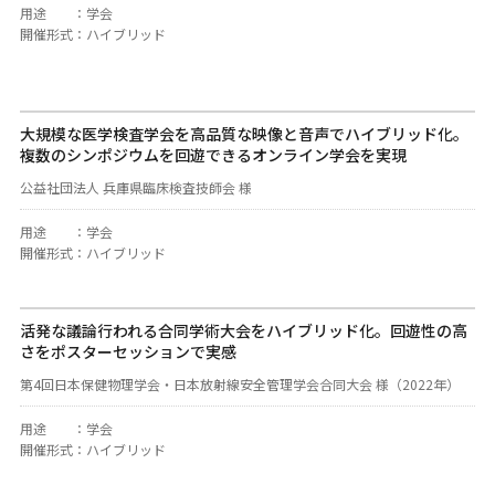
用途
：
学会
開催形式
：
ハイブリッド
大規模な医学検査学会を高品質な映像と音声でハイブリッド化。
複数のシンポジウムを回遊できるオンライン学会を実現
公益社団法人 兵庫県臨床検査技師会 様
用途
：
学会
開催形式
：
ハイブリッド
活発な議論行われる合同学術大会をハイブリッド化。回遊性の高
さをポスターセッションで実感
第4回日本保健物理学会・日本放射線安全管理学会合同大会 様（2022年）
用途
：
学会
開催形式
：
ハイブリッド