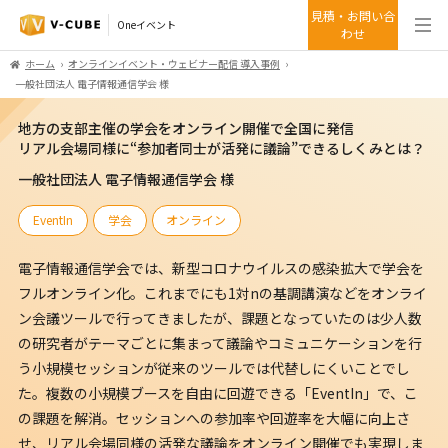
見積・お問い合
Oneイベント
わせ
ホーム
オンラインイベント・ウェビナー配信 導入事例
一般社団法人 電子情報通信学会 様
地方の支部主催の学会をオンライン開催で全国に発信
リアル会場同様に“参加者同士が活発に議論”できるしくみとは？
一般社団法人 電子情報通信学会 様
EventIn
学会
オンライン
電子情報通信学会では、新型コロナウイルスの感染拡大で学会を
フルオンライン化。これまでにも1対nの基調講演などをオンライ
ン会議ツールで行ってきましたが、課題となっていたのは少人数
の研究者がテーマごとに集まって議論やコミュニケーションを行
う小規模セッションが従来のツールでは代替しにくいことでし
た。複数の小規模ブースを自由に回遊できる「EventIn」で、こ
の課題を解消。セッションへの参加率や回遊率を大幅に向上さ
せ、リアル会場同様の活発な議論をオンライン開催でも実現しま