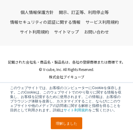
個人情報保護方針
開示、訂正等、利用停止等
情報セキュリティの認証に関する情報
サービス利用規約
サイト利用規約
サイトマップ
お問い合わせ
記載された会社名・商品名・製品名は、各社の登録商標または商標です。
© V-cube, Inc. All Rights Reserved.
株式会社ブイキューブ
Follow Us
このウェブサイトでは、お客様のコンピューターにCookieを保存しま
す。このCookieは、このウェブサイトでのやり取りに関する情報を収
集し、お客様を記憶するために使用されます。この情報は、お客様の
ブラウジング体験を改善し、カスタマイズすること、ならびにこのウ
ェブサイトや他のメディアの訪問者に関する解析と指標を得ることを
目的として利用されます。詳細は
サイト利用規約
をご覧ください。
理解しました
LINEで
URLを
ポスト
シェア
送る
コピー