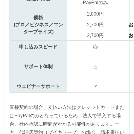
PayPalのみ
2,000円
価格
(プロ／ビジネス／エン
2,700円
お
タープライズ)
2,700円
お
申し込みスピード
◎
サポート体制
△
ウェビナーサポート
×
直接契約の場合、支払い方法はクレジットカードまた
はPayPalのみとなっているため、法人で導入する場
合、社内承認に時間がかかる可能性があります。一
方、代理店契約（ブイキューブ）の場合、請求書払い