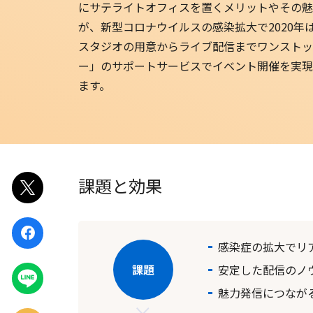
にサテライトオフィスを置くメリットやその魅
EventIn
が、新型コロナウイルスの感染拡大で2020年
スタジオの用意からライブ配信までワンストップ
Zoom ウェビナー
ー」のサポートサービスでイベント開催を実現
ます。
課題と効果
ポスト
シェア
感染症の拡大でリ
安定した配信のノ
LINEで
送る
魅力発信につなが