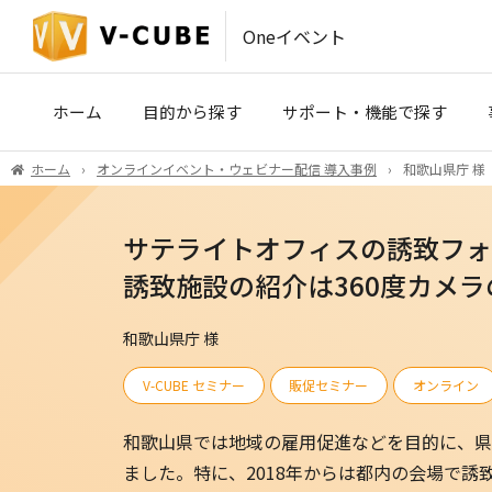
Oneイベント
ホーム
目的から探す
サポート・機能で探す
ホーム
オンラインイベント・ウェビナー配信 導入事例
和歌山県庁 様
IR・SRコミュニケーション
事前収録・映像制作
(株主総会・決算説明会)
サテライトオフィスの誘致フォ
PLATINUM STUDIO（東京）
医療・製薬・学術イベント
誘致施設の紹介は360度カメ
ハイブリッドイベント会場（東京
和歌山県庁 様
ROYAL STUDIO（大阪）
V-CUBE セミナー
販促セミナー
オンライン
VCP
和歌山県では地域の雇用促進などを目的に、県
ました。特に、2018年からは都内の会場で誘
V-CUBE セミナー