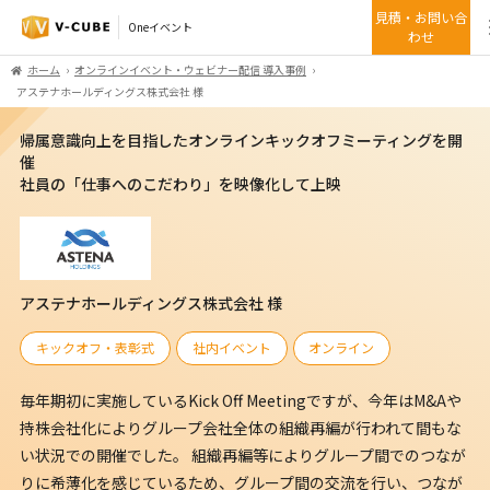
見積・お問い合
Oneイベント
わせ
ホーム
オンラインイベント・ウェビナー配信 導入事例
アステナホールディングス株式会社 様
帰属意識向上を目指したオンラインキックオフミーティングを開
催
社員の「仕事へのこだわり」を映像化して上映
アステナホールディングス株式会社 様
キックオフ・表彰式
社内イベント
オンライン
毎年期初に実施しているKick Off Meetingですが、今年はM&Aや
持株会社化によりグループ会社全体の組織再編が行われて間もな
い状況での開催でした。 組織再編等によりグループ間でのつなが
りに希薄化を感じているため、グループ間の交流を行い、つなが