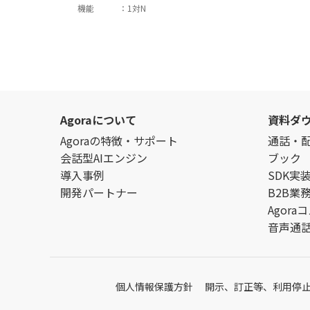
機能
：
1対N
Agoraについて
資料ダ
Agoraの特徴・サポート
通話・配信
会話型AIエンジン
ブック
導入事例
SDK実
開発パートナー
B2B業
Agor
音声通話
個人情報保護方針
開示、訂正等、利用停