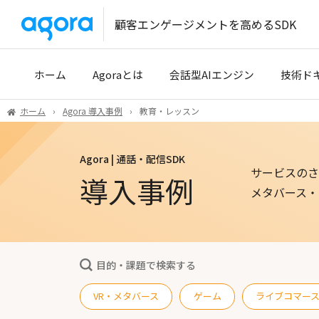
顧客エンゲージメントを高めるSDK
ホーム
Agoraとは
会話型AIエンジン
技術ド
ホーム
Agora 導入事例
教育・レッスン
導入事例
クイッ
Agora | 通話・配信SDK
開発パートナー
開発者
サービスのさ
導入事例
技術サ
メタバース・
Tencen
目的・課題で検索する
VR・メタバース
ゲーム
ライブコマー