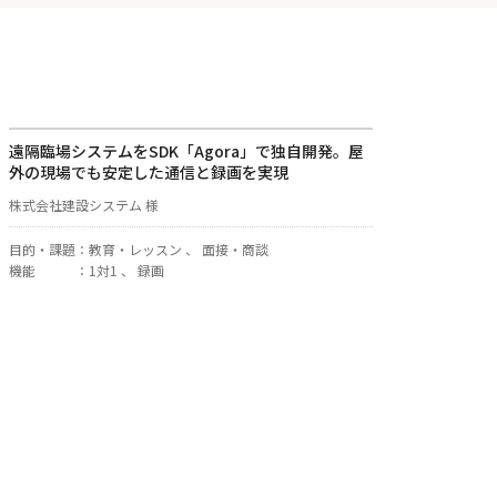
遠隔臨場システムをSDK「Agora」で独自開発。屋
外の現場でも安定した通信と録画を実現
株式会社建設システム 様
目的・課題
：
教育・レッスン 、 面接・商談
機能
：
1対1 、 録画