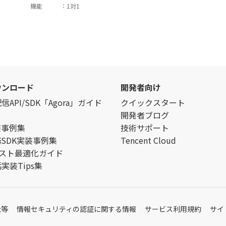
機能
：
1対1
ウンロード
開発者向け
API/SDK「Agora」ガイド
クイックスタート
開発者ブログ
装事例集
技術サポート
務SDK実装事例集
Tencent Cloud
aコスト最適化ガイド
実装Tips集
止等
情報セキュリティの認証に関する情報
サービス利用規約
サイ