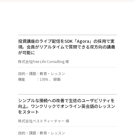
投資講座のライブ配信をSDK「Agora」の採用で実
現。会員がリアルタイムで質問できる双方向の講義
が可能に
株式会社Free Life Consulting 様
目的・課題
：
教育・レッスン
機能
：
1対N 、 録画
シンプルな接続への改善で生徒のユーザビリティを
向上。ワンクリックでオンライン英会話のレッスン
をスタート
株式会社ベストティーチャー 様
目的・課題
：
教育・レッスン