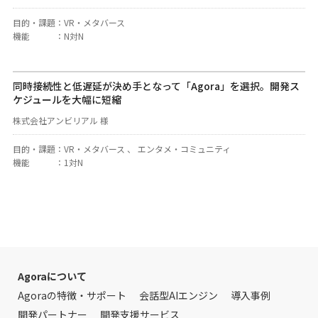
目的・課題
：
VR・メタバース
機能
：
N対N
同時接続性と低遅延が決め手となって「Agora」を選択。開発ス
ケジュールを大幅に短縮
株式会社アンビリアル 様
目的・課題
：
VR・メタバース 、 エンタメ・コミュニティ
機能
：
1対N
Agoraについて
Agoraの特徴・サポート
会話型AIエンジン
導入事例
開発パートナー
開発支援サービス