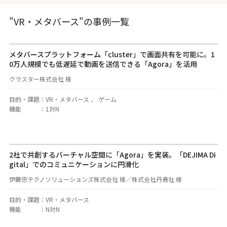
"VR・メタバース"の事例一覧
メタバースプラットフォーム「cluster」で画面共有を可能に。1
0万人規模でも低遅延で動画を送信できる「Agora」を活用
クラスター株式会社 様
目的・課題
：
VR・メタバース 、 ゲーム
機能
：
1対N
2社で共創するバーチャル空間に「Agora」を実装。「DEJIMA Di
gital」でのコミュニケーションに円滑化
伊藤忠テクノソリューションズ株式会社 様／株式会社丹青社 様
目的・課題
：
VR・メタバース
機能
：
N対N