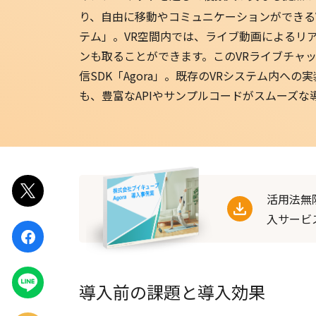
り、自由に移動やコミュニケーションができるV
テム」。VR空間内では、ライブ動画によるリ
ンも取ることができます。このVRライブチャ
信SDK「Agora」。既存のVRシステム内へ
も、豊富なAPIやサンプルコードがスムーズな
ポスト
活用法無
入サービ
シェア
LINEで
導入前の課題と導入効果
送る