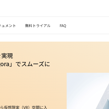
キュメント
無料トライアル
FAQ
クスタート
を実現
ブログ
ora」でスムーズに
ポート
t Cloud
ら仮想現実（VR）空間に入