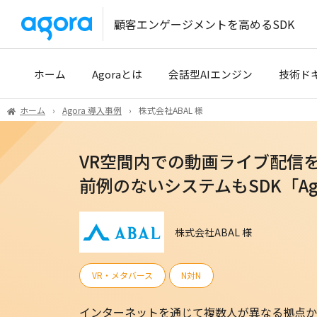
顧客エンゲージメントを高めるSDK
ホーム
Agoraとは
会話型AIエンジン
技術ド
ホーム
Agora 導入事例
株式会社ABAL 様
導入事例
クイッ
VR空間内での動画ライブ配信
開発パートナー
開発者
前例のないシステムもSDK「Ag
技術サ
Tencen
株式会社ABAL 様
VR・メタバース
N対N
インターネットを通じて複数人が異なる拠点か