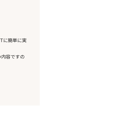
oTに簡単に実
つ内容ですの