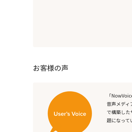
お客様の声
「NowVo
音声メディ
で構築した
題になって