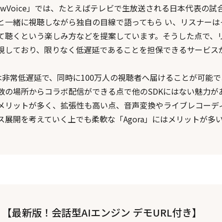
owVoice」では、たとえばテレビで生放送される日本代表の試
と一緒に視聴しながら独自の目線で語ってもら い、リスナーは
て聴くという楽しみ方などを提案しています。そうした点で、
視しており、限りなく低遅延であることを担保できるサービス
a」は非常低遅延で、同時に100万人の視聴者へ届けることが可能
数の場所からコラボ配信ができる点で他のSDKにはない魅力が
メリットが多く、拡張性も高い点、音声変換やライブレコーデ
ス展開を考えていく上でも柔軟な「Agora」にはメリットが多
【最新版！会話型AIエンジン デモURL付き】