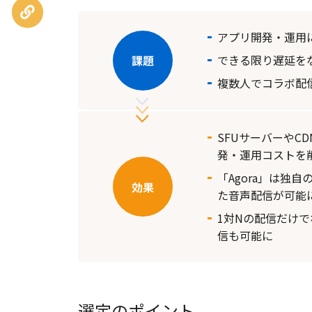
URLを
コピー
アプリ開発・運用
できる限り遅延を
複数人でコラボ配
SFUサーバーや
発・運用コストを
「Agora」は独
た音声配信が可能
1対Nの配信だけ
信も可能に
選定のポイント