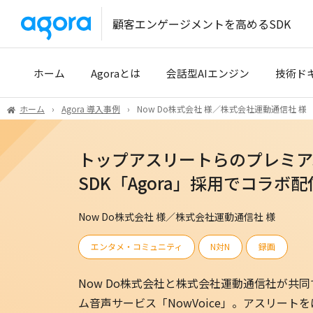
顧客エンゲージメントを高めるSDK
ホーム
Agoraとは
会話型AIエンジン
技術ド
ホーム
Agora 導入事例
Now Do株式会社 様／株式会社運動通信社 様
導入事例
クイッ
トップアスリートらのプレミアム
開発パートナー
開発者
SDK「Agora」採用でコラボ
技術サ
Tencen
Now Do株式会社 様／株式会社運動通信社 様
エンタメ・コミュニティ
N対N
録画
Now Do株式会社と株式会社運動通信社が共
ム音声サービス「NowVoice」。アスリー