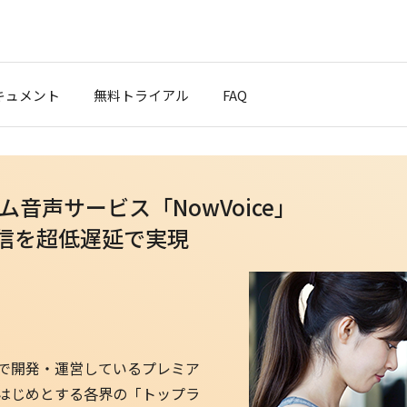
キュメント
無料トライアル
FAQ
クスタート
音声サービス「NowVoice」
ブログ
配信を超低遅延で実現
ポート
t Cloud
同で開発・運営しているプレミア
トをはじめとする各界の「トップラ