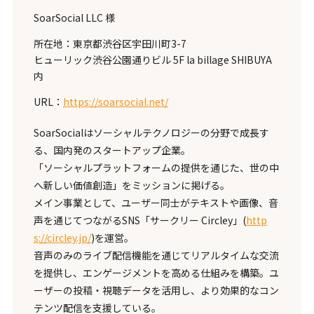
SoarSocial LLC 様
所在地：東京都渋谷区宇田川町3-7
ヒューリック渋谷公園通りビル 5F la billage SHIBUYA
内
URL：
https://soarsocial.net/
SoarSocialはソーシャルテクノロジーの分野で成長す
る、国内発のスタートアップ企業。
「ソーシャルプラットフォームの提供を通じた、世の中
へ新しい価値創造」をミッションに掲げる。
メイン事業として、ユーザー同⼠がテキストや画像、⾳
声を通じてつながるSNS「サークリー Circley」(
http
s://circley.jp/
)を運営。
音声のみのライブ配信機能を通じてリアルタイムな交流
を提供し、エンゲージメントを⾼める仕組みを構築。ユ
ーザーの投稿‧視聴データを活⽤し、より効果的なコン
テンツ配信を⽀援している。