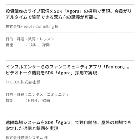
投資講座のライブ配信をSDK「Agora」の採用で実現。会員がリ
アルタイムで質問できる双方向の講義が可能に
株式会社Free Life Consulting 様
目的・課題
：
教育・レッスン
機能
：
1対N 、 録画
インフルエンサーらのファンコミュニティアプリ「Fanicon」。
ビデオトーク機能をSDK「Agora」採用で実現
THECOO株式会社 様
目的・課題
：
エンタメ・コミュニティ
機能
：
N対N 、 録画
遠隔臨場システムをSDK「Agora」で独自開発。屋外の現場でも
安定した通信と録画を実現
株式会社建設システム 様