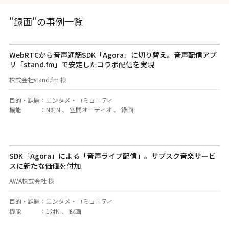
"録画"の事例一覧
WebRTCから音声通話SDK「Agora」に切り替え。音声配信アプ
リ「stand.fm」で安定したコラボ配信を実現
株式会社stand.fm 様
目的・課題
：
エンタメ・コミュニティ
機能
：
N対N 、 空間オーディオ 、 録画
SDK「Agora」による「音声ライブ配信」。サブスク音楽サービ
スに新たな価値を付加
AWA株式会社 様
目的・課題
：
エンタメ・コミュニティ
機能
：
1対N 、 録画