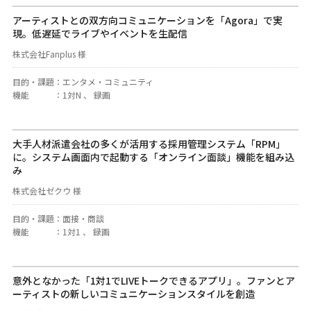
アーティストとの双方向コミュニケーションを「Agora」で実
現。低遅延でライブやイベントを生配信
株式会社Fanplus 様
目的・課題
：
エンタメ・コミュニティ
機能
：
1対N 、 録画
大手人材派遣会社の多くが活用する採用管理システム「RPM」
に。システム画面内で起動する「オンライン面談」機能を組み込
み
株式会社ゼクウ 様
目的・課題
：
面接・商談
機能
：
1対1 、 録画
意外となかった「1対1でLIVEトークできるアプリ」。ファンとア
ーティストの新しいコミュニケーションスタイルを創造