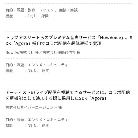
目的・課題
：
教育・レッスン 、 面接・商談
機能
：
1対1 、 録画
トップアスリートらのプレミアム音声サービス「NowVoice」。S
DK「Agora」採用でコラボ配信を超低遅延で実現
Now Do株式会社 様／株式会社運動通信社 様
目的・課題
：
エンタメ・コミュニティ
機能
：
N対N 、 録画
アーティストのライブ配信を視聴できるサービスに。コラボ配信
を新機能として追加する際に採用したSDK「Agora」
株式会社サイバーエージェント 様
目的・課題
：
エンタメ・コミュニティ
機能
：
N対N 、 録画