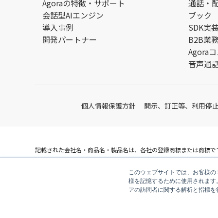
Agoraの特徴・サポート
通話・配信
会話型AIエンジン
ブック
導入事例
SDK実
開発パートナー
B2B業
Agor
音声通話
個人情報保護方針
開示、訂正等、利用停
記載された会社名・商品名・製品名は、各社の登録商標または商標で
© V-cube, Inc. All Rights Reserved.
このウェブサイトでは、お客様のコ
株式会社ブイキューブ
様を記憶するために使用されます
アの訪問者に関する解析と指標を