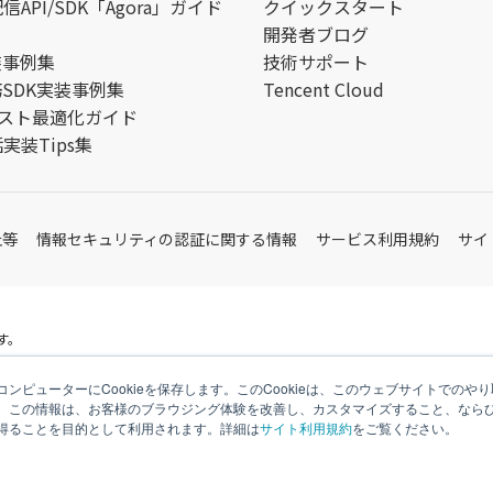
API/SDK「Agora」ガイド
クイックスタート
開発者ブログ
装事例集
技術サポート
務SDK実装事例集
Tencent Cloud
aコスト最適化ガイド
実装Tips集
止等
情報セキュリティの認証に関する情報
サービス利用規約
サイ
す。
ンピューターにCookieを保存します。このCookieは、このウェブサイトでの
。この情報は、お客様のブラウジング体験を改善し、カスタマイズすること、なら
得ることを目的として利用されます。詳細は
サイト利用規約
をご覧ください。