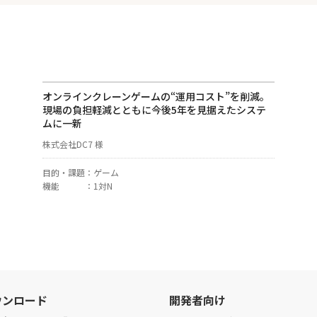
オンラインクレーンゲームの“運用コスト”を削減。
現場の負担軽減とともに今後5年を見据えたシステ
ムに一新
株式会社DC7 様
目的・課題
：
ゲーム
機能
：
1対N
ウンロード
開発者向け