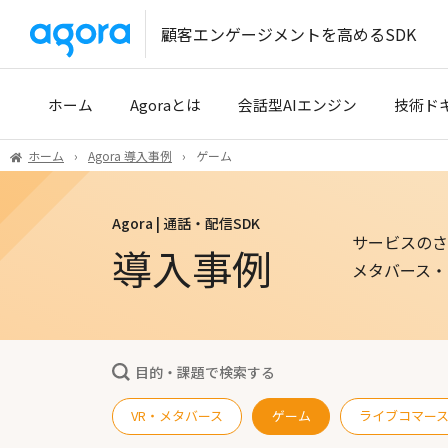
顧客エンゲージメントを高めるSDK
ホーム
Agoraとは
会話型AIエンジン
技術ド
ホーム
Agora 導入事例
ゲーム
導入事例
クイッ
Agora | 通話・配信SDK
開発パートナー
開発者
サービスのさ
導入事例
技術サ
メタバース・
Tencen
目的・課題で検索する
VR・メタバース
ゲーム
ライブコマー