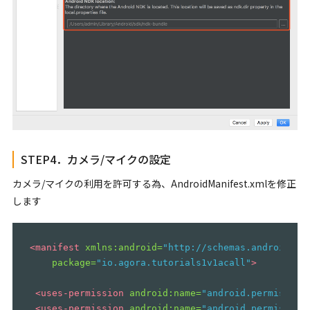
STEP4．カメラ/マイクの設定
カメラ/マイクの利用を許可する為、AndroidManifest.xmlを修正
します
<manifest
xmlns:android=
"http://schemas.android.co
package=
"io.agora.tutorials1v1acall"
>
<uses-permission
android:name=
"android.permission
<uses-permission
android:name=
"android.permission