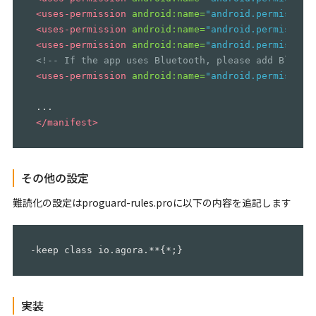
<uses-permission
android:name=
"android.permission
<uses-permission
android:name=
"android.permission
<uses-permission
android:name=
"android.permission
<!-- If the app uses Bluetooth, please add Blueto
<uses-permission
android:name=
"android.permission
 ...

</manifest>
その他の設定
難読化の設定はproguard-rules.proに以下の内容を追記します
実装