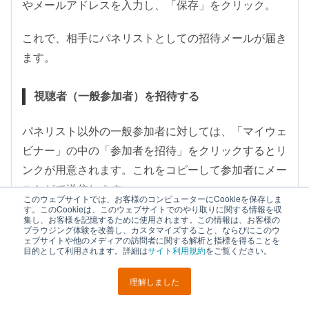
やメールアドレスを入力し、「保存」をクリック。
これで、相手にパネリストとしての招待メールが届き
ます。
視聴者（一般参加者）を招待する
パネリスト以外の一般参加者に対しては、「マイウェ
ビナー」の中の「参加者を招待」をクリックするとリ
ンクが用意されます。これをコピーして参加者にメー
ルなどで送信します。
このウェブサイトでは、お客様のコンピューターにCookieを保存しま
す。このCookieは、このウェブサイトでのやり取りに関する情報を収
集し、お客様を記憶するために使用されます。この情報は、お客様の
パスワードを設定する（任意）
ブラウジング体験を改善し、カスタマイズすること、ならびにこのウ
ェブサイトや他のメディアの訪問者に関する解析と指標を得ることを
目的として利用されます。詳細は
サイト利用規約
をご覧ください。
Zoomウェビナーには、パスワードを設定することが
理解しました
LINEで
URLを
ポスト
シェア
できます。これを設定すると、パスワードを知ってい
送る
コピー