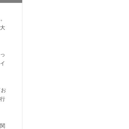
す。
大
っ
イ
てお
行
関