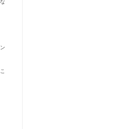
な
ン
こ