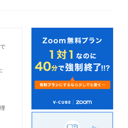
で
た
理