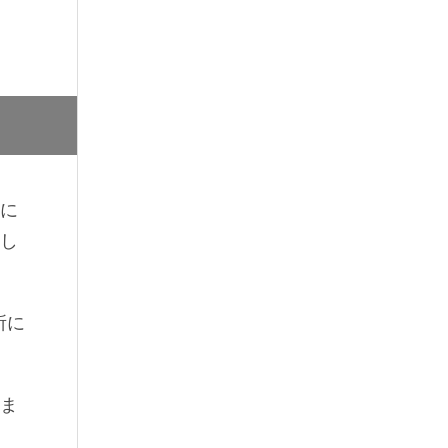
に
し
所に
ま