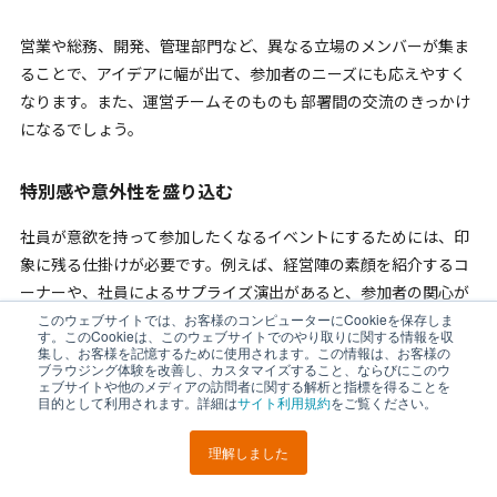
営業や総務、開発、管理部門など、異なる立場のメンバーが集ま
ることで、アイデアに幅が出て、参加者のニーズにも応えやすく
なります。また、運営チームそのものも
部署間の交流のきっかけ
になるでしょう。
特別感や意外性を盛り込む
社員が意欲を持って参加したくなるイベントにするためには、印
象に残る仕掛けが必要です。例えば、経営陣の素顔を紹介するコ
ーナーや、社員によるサプライズ演出があると、参加者の関心が
高まり、より主体的にイベントに関わろうという気持ちが生まれ
このウェブサイトでは、お客様のコンピューターにCookieを保存しま
す。このCookieは、このウェブサイトでのやり取りに関する情報を収
ます。
集し、お客様を記憶するために使用されます。この情報は、お客様の
ブラウジング体験を改善し、カスタマイズすること、ならびにこのウ
オンラインでも、リアルタイムの投票や抽選、クイズ企画など、
ェブサイトや他のメディアの訪問者に関する解析と指標を得ることを
インタラクティブな要素を取り入れると参加意欲が高まります。
目的として利用されます。詳細は
サイト利用規約
をご覧ください。
季節感やトレンドを反映させたテーマにすることで、毎回違った
理解しました
LINEで
URLを
楽しみを感じてもらうこともできるでしょう。
ポスト
シェア
送る
コピー