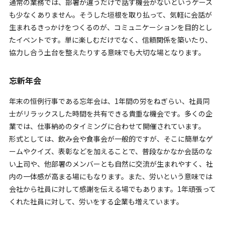
通常の業務では、部署が違うだけで話す機会がないというケース
も少なくありません。そうした垣根を取り払って、気軽に会話が
生まれるきっかけをつくるのが、コミュニケーションを目的とし
たイベントです。単に楽しむだけでなく、信頼関係を築いたり、
協力し合う土台を整えたりする意味でも大切な場となります。
忘新年会
年末の恒例行事である忘年会は、1年間の労をねぎらい、社員同
士がリラックスした時間を共有できる貴重な機会です。多くの企
業では、仕事納めのタイミングに合わせて開催されています。
形式としては、飲み会や食事会が一般的ですが、そこに簡単なゲ
ームやクイズ、表彰などを加えることで、普段なかなか会話のな
い上司や、他部署のメンバーとも自然に交流が生まれやすく、社
内の一体感が高まる場にもなります。また、労いという意味では
会社から社員に対して感謝を伝える場でもあります。1年頑張って
くれた社員に対して、労いをする企業も増えています。