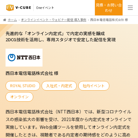
見積・お問い合
Oneイベント
わせ
ホーム
オンラインイベント・ウェビナー配信 導入事例
西日本電信電話株式会社 様
先進的な「オンライン内定式」で内定の実感を醸成
2DCG技術を活用し、専用スタジオで安定した配信を実現
西日本電信電話株式会社 様
ROYAL STUDIO
入社式・内定式
社内イベント
オンライン
西日本電信電話株式会社（NTT西日本）では、新型コロナウイル
スの感染拡大の影響を受け、2021年度から内定式をオンラインで
実施しています。Web会議ツールを使用してオンライン内定式を
開催したときは、視聴者である内定者の期待感をどのように高め