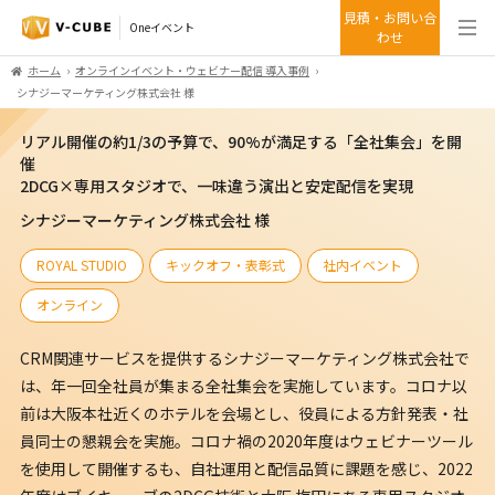
見積・お問い合
Oneイベント
わせ
ホーム
オンラインイベント・ウェビナー配信 導入事例
シナジーマーケティング株式会社 様
リアル開催の約1/3の予算で、90%が満足する「全社集会」を開
催
2DCG×専用スタジオで、一味違う演出と安定配信を実現
シナジーマーケティング株式会社 様
ROYAL STUDIO
キックオフ・表彰式
社内イベント
オンライン
CRM関連サービスを提供するシナジーマーケティング株式会社で
は、年一回全社員が集まる全社集会を実施しています。コロナ以
前は大阪本社近くのホテルを会場とし、役員による方針発表・社
員同士の懇親会を実施。コロナ禍の2020年度はウェビナーツール
を使用して開催するも、自社運用と配信品質に課題を感じ、2022