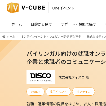
Oneイベント
ホーム
目的から探す
サポート・機能で探す
ホーム
オンラインイベント・ウェビナー配信 導入事例
株式会社ディス
IR・SRコミュニケーション
事前収録・映像制作
(株主総会・決算説明会)
バイリンガル向けの就職オンライ
PLATINUM STUDIO（東京）
医療・製薬・学術イベント
企業と求職者のコミュニケーシ
ハイブリッドイベント会場（東京
株式会社ディスコ 様
ROYAL STUDIO（大阪）
EventIn
採用イベント
オンライン
VCP
V-CUBE セミナー
就職・進学情報の提供をはじめ、求人・採用活