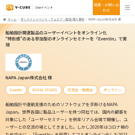
見積・お問い合
Oneイベント
わせ
ホーム
オンラインイベント・ウェビナー配信 導入事例
NAPA Japan株式会社 様
船舶設計関連製品のユーザーイベントをオンライン化
“特別感”のある参加型のオンラインセミナーを「EventIn」で実
現
NAPA Japan株式会社 様
EventIn
ROYAL STUDIO
交流会・勉強会
オンライン
船舶設計や運航支援のためのソフトウェアを手掛けるNAPA
Japan。世界各国に製品ユーザーを持つ同社では、国内の顧客を
対象にした「ユーザーセミナー」を例年リアル会場で開催し、ユ
ーザーとの交流の場としてきました。しかし2020年はコロナ禍の
ため中止に。「EventIn」を採用してフルオンライン化した2021