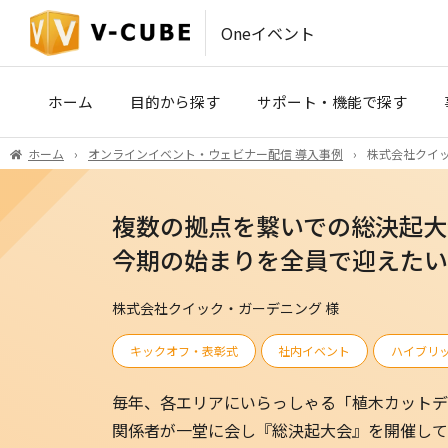
Oneイベント
ホーム
目的から探す
サポート・機能で探す
ホーム
オンラインイベント・ウェビナー配信 導入事例
株式会社クイッ
IR・SRコミュニケーション
事前収録・映像制作
(株主総会・決算説明会)
複数の拠点を繋いでの総決起大
PLATINUM STUDIO（東京）
医療・製薬・学術イベント
今期の始まりを全員で迎えたい
ハイブリッドイベント会場（東京
株式会社クイック・ガーデニング 様
ROYAL STUDIO（大阪）
キックオフ・表彰式
社内イベント
ハイブリ
VCP
毎年、各エリアにいらっしゃる「植木カットデ
関係者が一堂に会し『総決起大会』を開催して
V-CUBE セミナー