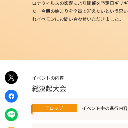
ロナウィルスの影響により開催を予定日ギリギ
EventIn
た。今期の始まりを全員で迎えたいという思い
れイベモンにお問い合わせいただきました。
Zoom ウェビナー
イベントの内容
ポスト
総決起大会
シェア
テロップ
イベント中の進行内容
LINEで
送る