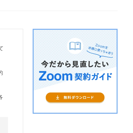
て
的
各