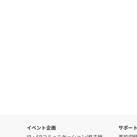
イベント企画
サポー
IR・SRコミュニケーション(株主総
事前収