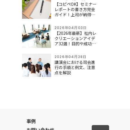
【コピペOK】セミナー
レポートの書き方完全
ガイド！上司が納得す
る構成と例文テンプレ
ート
2026年04月03日
【2026年最新】社内レ
クリエーションアイデ
ア32選！目的や成功の
ポイント、費用目安ま
で徹底解説
2026年04月28日
講演会における司会進
行の手順と例文、注意
点を解説
事例
先頭へ戻
お問い合わせ