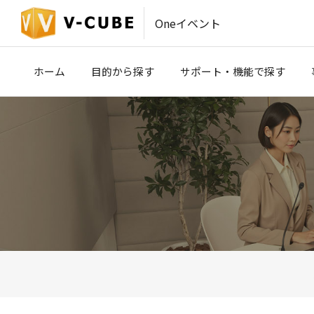
Oneイベント
ホーム
目的から探す
サポート・機能で探す
IR・SRコミュニケーション
事前収録・映像制作
(株主総会・決算説明会)
PLATINUM STUDIO（東京）
医療・製薬・学術イベント
ハイブリッドイベント会場（東京
ROYAL STUDIO（大阪）
VCP
V-CUBE セミナー