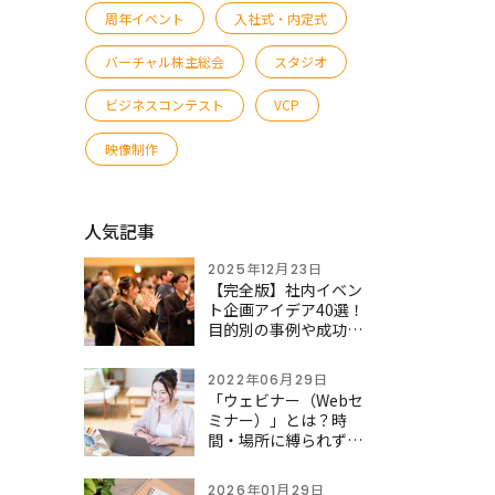
周年イベント
入社式・内定式
バーチャル株主総会
スタジオ
ビジネスコンテスト
VCP
映像制作
人気記事
2025年12月23日
【完全版】社内イベン
ト企画アイデア40選！
目的別の事例や成功さ
せるポイントを徹底解
説
2022年06月29日
「ウェビナー（Webセ
ミナー）」とは？時
間・場所に縛られず全
国・海外の新規顧客を
開拓へ
2026年01月29日