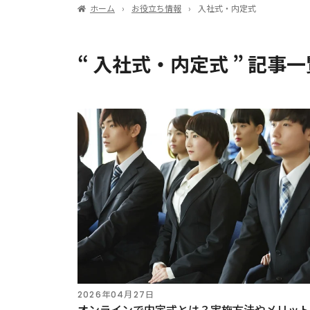
ホーム
お役立ち情報
入社式・内定式
EventIn
Zoom ウェビナー
“ 入社式・内定式 ” 記事一
2026年04月27日
オンラインで内定式とは？実施方法やメリット