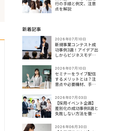
行の手順と例文、注意
点を解説
新着記事
2026年07月10日
新規事業コンテスト成
功事例3選！アイデア出
しからビジネスモデル
構築、評価基準・イン
センティブの設計、事
2026年07月10日
務局の負担軽減まで徹
セミナーをライブ配信
底解説
するメリットとは？注
意点や必要機材、手順
を紹介
2026年07月03日
【採用イベント企画】
差別化の成功事例8選と
失敗しない方法を徹底
解説！
2026年06月30日