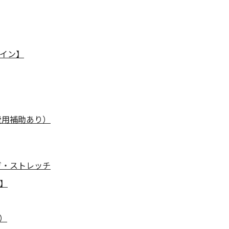
イン】
費用補助あり）
ガ・ストレッチ
】
）