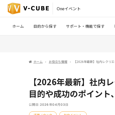
Oneイベント
ホーム
目的から探す
サポート・機能で探す
IR・SRコミュニケーション
事前収録・映像制作
(株主総会・決算説明会)
ホーム
お役立ち情報
【2026年最新】社内レクリ
PLATINUM STUDIO（東京）
医療・製薬・学術イベント
ハイブリッドイベント会場（東京
【2026年最新】社内
ROYAL STUDIO（大阪）
目的や成功のポイント
VCP
公開日:
2026年04月03日
V-CUBE セミナー
活用ノウハウ
社内イベント