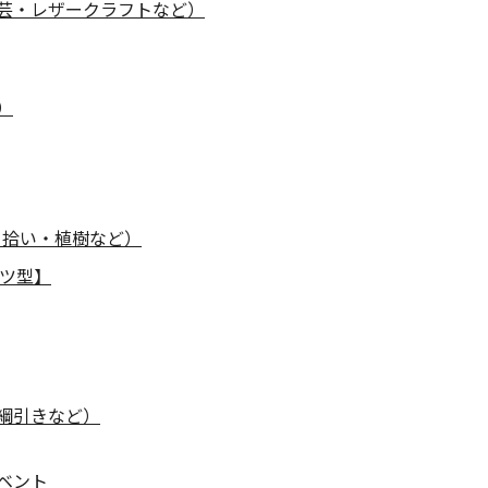
芸・レザークラフトなど）
）
ミ拾い・植樹など）
ツ型】
綱引きなど）
ベント