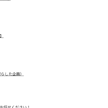
】
凝らした企画）
お任せください！