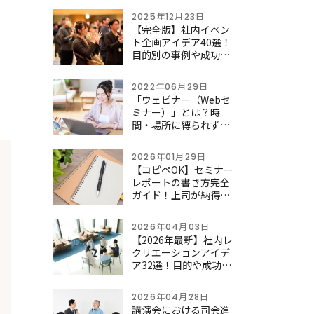
2025年12月23日
【完全版】社内イベン
ト企画アイデア40選！
目的別の事例や成功さ
せるポイントを徹底解
説
2022年06月29日
「ウェビナー（Webセ
ミナー）」とは？時
間・場所に縛られず全
国・海外の新規顧客を
開拓へ
2026年01月29日
【コピペOK】セミナー
レポートの書き方完全
ガイド！上司が納得す
る構成と例文テンプレ
ート
2026年04月03日
【2026年最新】社内レ
クリエーションアイデ
ア32選！目的や成功の
ポイント、費用目安ま
で徹底解説
2026年04月28日
講演会における司会進