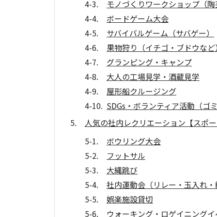
モノづくりワークショップ（陶
ボードゲーム大会
サバイバルゲーム（サバゲー）
果物狩り（イチゴ・ブドウなど
グランピング・キャンプ
大人の工場見学・酒蔵見学
屋形船クルージング
SDGs・ボランティア活動（ゴ
人気の社内レクリエーション【スポー
ボウリング大会
フットサル
大縄跳び
社内運動会（リレー・玉入れ・
娯楽施設貸切
ウォーキング・ロゲイニングイ